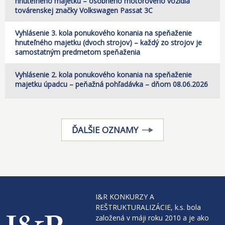
hnuteľného majetku – osobného motorového vozidla
továrenskej značky Volkswagen Passat 3C
Vyhlásenie 3. kola ponukového konania na speňaženie
hnuteľného majetku (dvoch strojov) – každý zo strojov je
samostatným predmetom speňaženia
Vyhlásenie 2. kola ponukového konania na speňaženie
majetku úpadcu – peňažná pohľadávka – dňom 08.06.2026
ĎALŠIE OZNAMY
I&R KONKURZY A
REŠTRUKTURALIZÁCIE, k.s. bola
založená v máji roku 2010 a je ako